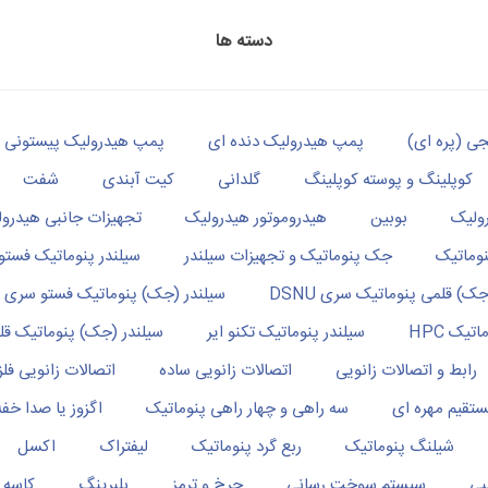
دسته ها
ی (پره ای)
پمپ هیدرولیک دنده ای
پمپ هیدرولیک پیستونی
کوپلینگ و پوسته کوپلینگ
گلدانی
کیت آبندی
شفت
رولیک
بوبین
هیدروموتور هیدرولیک
تجهیزات جانبی هیدرو
وماتیک
جک پنوماتیک و تجهیزات سیلندر
سیلندر پنوماتیک فستو
جک) قلمی پنوماتیک سری DSNU
سیلندر (جک) پنوماتیک فستو سری DAPS
تیک HPC
سیلندر پنوماتیک تکنو ایر
سیلندر (جک) پنوماتیک قلم
رابط و اتصالات زانویی
اتصالات زانویی ساده
اتصالات زانویی فل
تقیم مهره ای
سه راهی و چهار راهی پنوماتیک
اگزوز یا صدا خف
شیلنگ پنوماتیک
ربع گرد پنوماتیک
لیفتراک
اکسل
بی
سیستم سوخت رسانی
چرخ و ترمز
بلبرینگ
کاسه 