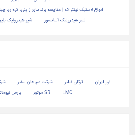
انواع لاستیک لیفتراک | مقایسه برندهای ژاپنی، کره‌ای، چی
شیر هیدرولیک آسانسور
شیر هیدرولیک بلین (AIN
توز ایران
ترکان فیلتر
شرکت سپاهان لیفتر
شرک
LMC
SB موتور
پارس نیومات