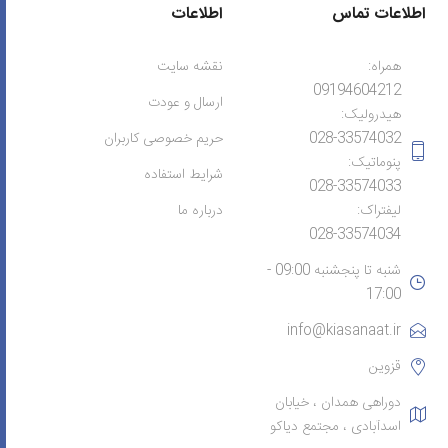
اطلاعات تماس
اطلاعات
همراه:
نقشه سایت
09194604212
ارسال و عودت
هیدرولیک:
028-33574032
حریم خصوصی کاربران
پنوماتیک:
شرایط استفاده
028-33574033
لیفتراک:
درباره ما
028-33574034
شنبه تا پنجشنبه 09:00 -
17:00
info@kiasanaat.ir
قزوین
دوراهی همدان ، خیابان
اسدآبادی ، مجتمع دیاکو