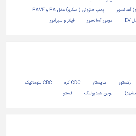
) آسانسور
پمپ حلزونی (اسکرو) مدل PA و PAVE
EV
موتور آسانسور
فیلتر و سپراتور
رکستور
هایستار
CDC کره
CBC پنوماتیک
مشهد)
نوین هیدرولیک
فستو