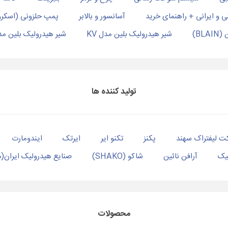
نی و ایرانی + راهنمای خرید
آسانسور و بالابر
پمپ حلزونی (اسکرو
BL)
شیر هیدرولیک بلین مدل KV
شیر هیدرولیک بلین مدل 
تولید کننده ها
ت لیفتراک سهند
پکنز
تکنو ایر
ایرتک
ایندومارت
یک
آرافن نائین
شاکو (SHAKO)
صنایع هیدرولیک ایران(
محصولات