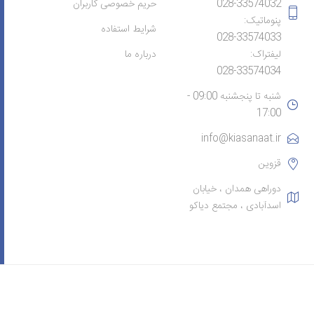
028-33574032
حریم خصوصی کاربران
پنوماتیک:
شرایط استفاده
028-33574033
لیفتراک:
درباره ما
028-33574034
شنبه تا پنجشنبه 09:00 -
17:00
info@kiasanaat.ir
قزوین
دوراهی همدان ، خیابان
اسدآبادی ، مجتمع دیاکو