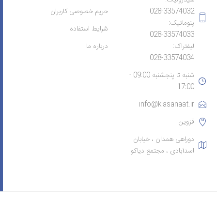
028-33574032
حریم خصوصی کاربران
پنوماتیک:
شرایط استفاده
028-33574033
لیفتراک:
درباره ما
028-33574034
شنبه تا پنجشنبه 09:00 -
17:00
info@kiasanaat.ir
قزوین
دوراهی همدان ، خیابان
اسدآبادی ، مجتمع دیاکو