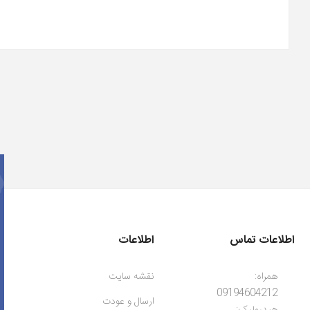
اطلاعات تماس
اطلاعات
همراه:
نقشه سایت
09194604212
ارسال و عودت
هیدرولیک: