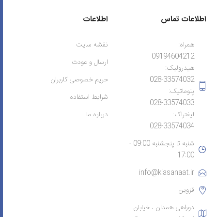
اطلاعات تماس
اطلاعات
همراه:
نقشه سایت
09194604212
ارسال و عودت
هیدرولیک:
028-33574032
حریم خصوصی کاربران
پنوماتیک:
شرایط استفاده
028-33574033
لیفتراک:
درباره ما
028-33574034
شنبه تا پنجشنبه 09:00 -
17:00
info@kiasanaat.ir
قزوین
دوراهی همدان ، خیابان