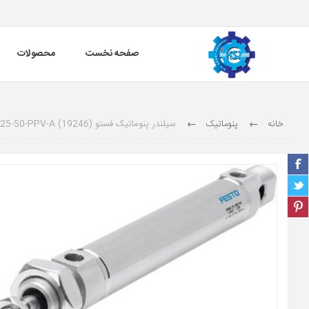
صفحه نخست
محصولات
خانه
پنوماتیک
سیلندر پنوماتیک فستو (19246) DSNU-25-50-PPV-A