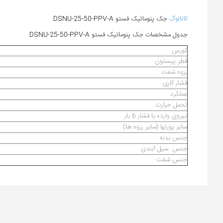
کاتالوگ
جک پنوماتیک فستو DSNU-25-50-PPV-A
جدول مشخصات جک پنوماتیک فستو DSNU-25-50-PPV-A
کورس
قطر پیستون
رزوه شفت
فشار کاری
عملکرد
تحمل حرارت
نیروی وارده با فشار 6 بار
سایر پورتها (سایر رزوه ها)
جنس بدنه
جنس سیل آبندی
جنس شفت