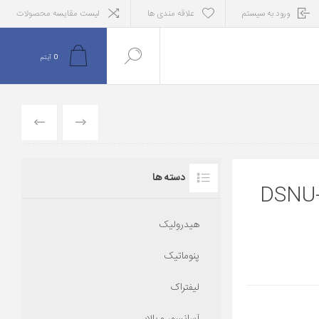
ورود به سیستم
علاقه مندی ها
لیست مقایسه محصولات
0
آیتم
قبلی
بعدی
دسته ها
لندر پنوماتیک فستو (19246) DSNU-
هیدرولیک
پنوماتیک
لیفتراک