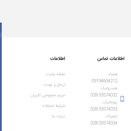
اطلاعات تماس
اطلاعات
همراه:
نقشه سایت
09194604212
ارسال و عودت
هیدرولیک:
028-33574032
حریم خصوصی کاربران
پنوماتیک:
شرایط استفاده
028-33574033
لیفتراک:
درباره ما
028-33574034