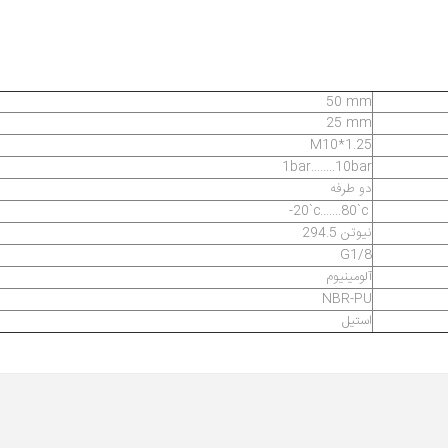
50 mm
25 mm
M10*1.25
1bar........10bar
دو طرفه
-20`c.......80`c
294.5 نیوتن
G1/8
آلومینیوم
NBR-PU
استیل