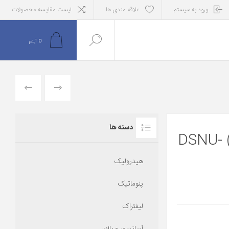
ورود به سیستم
علاقه مندی ها
لیست مقایسه محصولات
0
آیتم
قبلی
بعدی
دسته ها
سیلندر پنوماتیک فستو (196044) DSNU-
هیدرولیک
پنوماتیک
لیفتراک