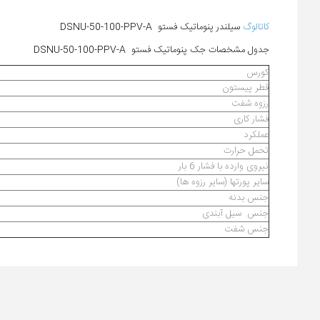
کاتالوگ
سیلندر پنوماتیک فستو DSNU-50-100-PPV-A
جدول مشخصات جک پنوماتیک فستو DSNU-50-100-PPV-A
کورس
قطر پیستون
رزوه شفت
فشار کاری
عملکرد
تحمل حرارت
نیروی وارده با فشار 6 بار
سایر پورتها (سایر رزوه ها)
جنس بدنه
جنس سیل آبندی
جنس شفت