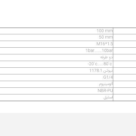
100 mm
50 mm
M16*1.5
1bar........10bar
دو طرفه
-20`c.......80`c
1178.1 نیوتن
G1/4
آلومینیوم
NBR-PU
استیل