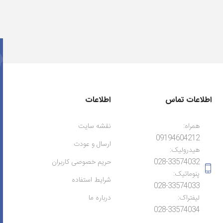
اطلاعات تماس
اطلاعات
همراه:
نقشه سایت
09194604212
ارسال و عودت
هیدرولیک:
028-33574032
حریم خصوصی کاربران
پنوماتیک:
شرایط استفاده
028-33574033
لیفتراک:
درباره ما
028-33574034