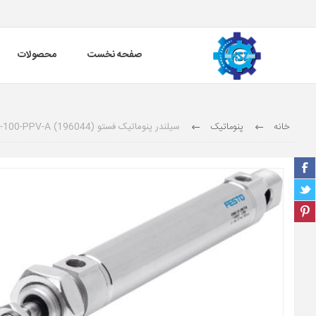
صفحه نخست
محصولات
خانه
پنوماتیک
سیلندر پنوماتیک فستو (196044) DSNU-50-100-PPV-A