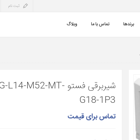
ثبت نام
برندها
تماس با ما
وبلاگ
شیربرقی فستو L14-M52-MT
G18-1P3
تماس برای قیمت