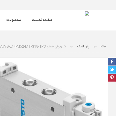
صفحه نخست
محصولات
خانه
پنوماتیک
شیربرقی فستو VUVG-L14-M52-MT-G18-1P3