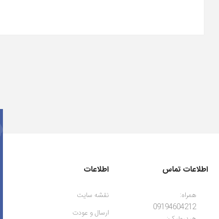
اطلاعات تماس
اطلاعات
همراه:
نقشه سایت
09194604212
ارسال و عودت
هیدرولیک: