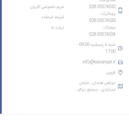
028-33574032
حریم خصوصی کاربران
پنوماتیک:
شرایط استفاده
028-33574033
لیفتراک:
درباره ما
028-33574034
شنبه تا پنجشنبه 09:00 -
17:00
info@kiasanaat.ir
قزوین
دوراهی همدان ، خیابان
اسدآبادی ، مجتمع دیاکو