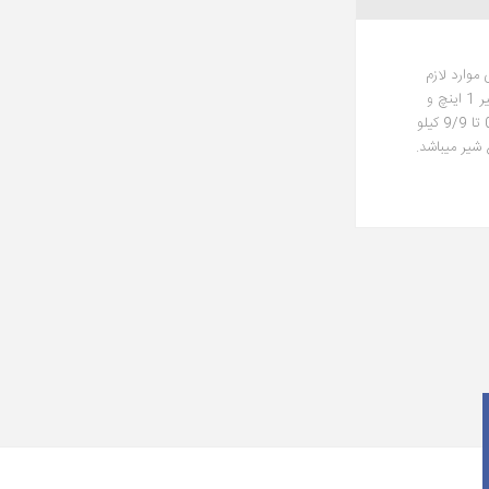
 موارد لازم
است که سرعت حرکت رفت و برگشت توسط اپراتور دستگاه تنظیم شود در این موارد در پورت های دو طرف جک از این نوع شیر استفاده میشود. سایز پورت این شیر 1 اینچ و
10 کیلوگرم نیرو بر سانتی متر مربع و محدوده فشار بین 0 تا 9/9 کیلو
شیر میباشد.