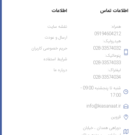
اطلاعات تماس
اطلاعات
همراه:
نقشه سایت
09194604212
ارسال و عودت
هیدرولیک:
028-33574032
حریم خصوصی کاربران
پنوماتیک:
شرایط استفاده
028-33574033
لیفتراک:
درباره ما
028-33574034
شنبه تا پنجشنبه 09:00 -
17:00
info@kiasanaat.ir
قزوین
دوراهی همدان ، خیابان