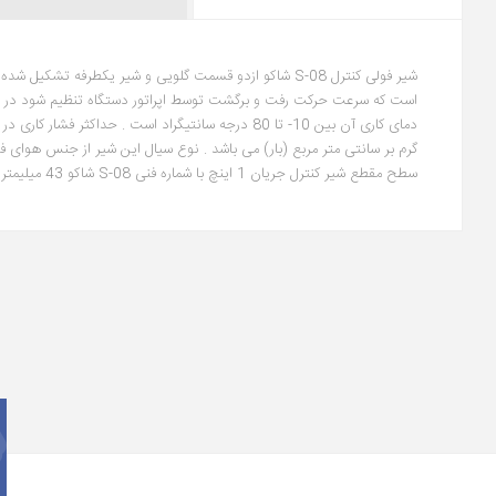
شیر فولی کنترل S-08 شاکو ازدو قسمت گلویی و شیر یکطرفه
دمای کاری آن بین 10- تا 80 درجه سانتیگراد است . حداکثر فشار کاری در
گرم بر سانتی متر مربع (بار) می باشد . نوع سیال این شیر از جنس هوای 
سطح مقطع شیر کنترل جریان 1 اینچ با شماره فنی S-08 شاکو 43 میلیمتر مربع است.