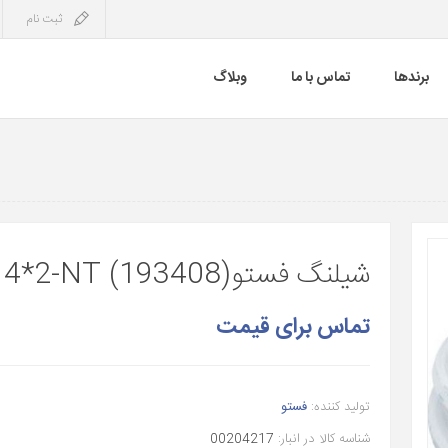
ثبت نام
برندها
تماس با ما
وبلاگ
شیلنگ فستو(193408) PLN-14*2-NT
تماس برای قیمت
تولید کننده:
فستو
شناسه کالا در انبار:
00204217