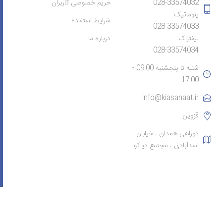
028-33574032
حریم خصوصی کاربران
پنوماتیک:
شرایط استفاده
028-33574033
لیفتراک:
درباره ما
028-33574034
شنبه تا پنجشنبه 09:00 -
17:00
info@kiasanaat.ir
قزوین
دوراهی همدان ، خیابان
اسدآبادی ، مجتمع دیاکو