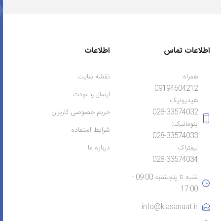
اطلاعات تماس
اطلاعات
همراه:
نقشه سایت
09194604212
ارسال و عودت
هیدرولیک:
028-33574032
حریم خصوصی کاربران
پنوماتیک:
شرایط استفاده
028-33574033
لیفتراک:
درباره ما
028-33574034
شنبه تا پنجشنبه 09:00 -
17:00
info@kiasanaat.ir