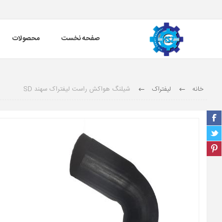
صفحه نخست
محصولات
خانه
لیفتراک
شیلنگ هواکش راست لیفتراک سهند SD