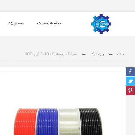
صفحه نخست
محصولات
خانه
پنوماتیک
شیلنگ پنوماتیک 10-8 آبی KCC