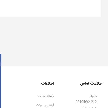
اطلاعات تماس
اطلاعات
همراه:
نقشه سایت
09194604212
ارسال و عودت
هیدرولیک: