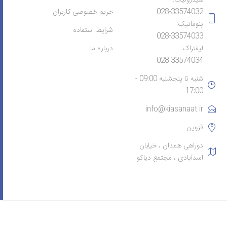
028-33574032
حریم خصوصی کاربران
پنوماتیک:
شرایط استفاده
028-33574033
لیفتراک:
درباره ما
028-33574034
شنبه تا پنجشنبه 09:00 -
17:00
info@kiasanaat.ir
قزوین
دوراهی همدان ، خیابان
اسدآبادی ، مجتمع دیاکو