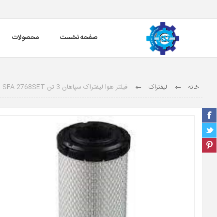
صفحه نخست
محصولات
خانه
لیفتراک
فیلتر هوا لیفتراک سپاهان 3 تن SFA 2768SET