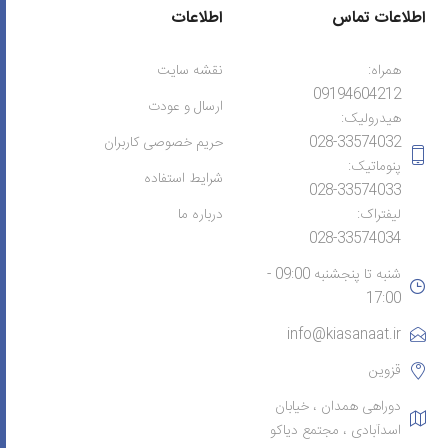
اطلاعات تماس
اطلاعات
همراه:
نقشه سایت
09194604212
ارسال و عودت
هیدرولیک:
028-33574032
حریم خصوصی کاربران
پنوماتیک:
شرایط استفاده
028-33574033
لیفتراک:
درباره ما
028-33574034
شنبه تا پنجشنبه 09:00 -
17:00
info@kiasanaat.ir
قزوین
دوراهی همدان ، خیابان
اسدآبادی ، مجتمع دیاکو