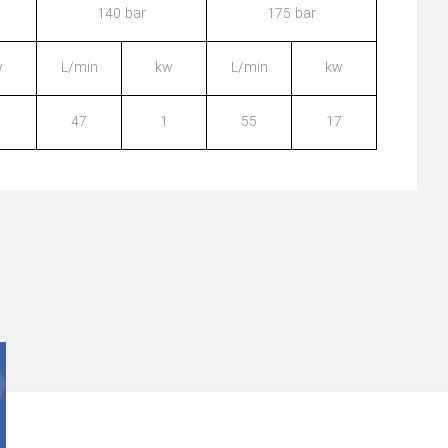
140 bar
175 bar
w
L/min
kw
L/min
kw
47
1
55
17