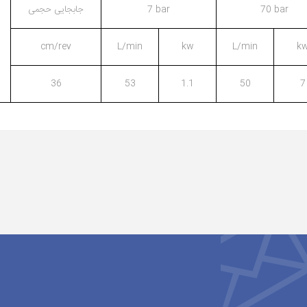
70 bar
7 bar
جابجایی حجمی
cm/rev
L/min
kw
L/min
k
36
53
1.1
50
7