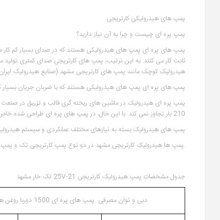
پمپ های هیدرولیکی کارتریجی
پمپ پره ای چیست و چرا به آن نیاز دارید؟
پمپ های پره ای پمپ های هیدرولیکی هستند که در صدای بسیار کم کار می
هیدرولیک کوچک مانند پمپ های کارتریجی مشهد (صنایع هیدرولیک ایران) قابلیت کارکرد در فشار 175bar دا
پمپ های پره ای پمپ های هیدرولیکی هستند که با ضربان جریان بسیار کم
210 بار تجاوز نمی کند. با این حال، در پمپ های پره ای طراحی شده خاص، فشار عملیاتی ممکن است بیش از 200 بار و تا 300 بار باشد.
پمپ های هیدرولیک بسته به نیازهای مختلف عملکردی و سیستم هیدرولیک ما
.پمپ ها هیدرولیک کارتریجی مشهد در دو نوع پمپ کارتریجی تک و پمپ 
جدول مشخصات پمپ هیدرولیک کارتریجی 25V-21 تک خار مشهد
دبی و توان مصرفی پمپ های پره ای 1500 دوربا روغن هیدرولیک SAE10 در دمای 50 درجه سلسیوس و ویسکوزیته 24cST