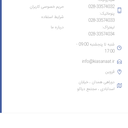
028-33574032
حریم خصوصی کاربران
پنوماتیک:
شرایط استفاده
028-33574033
لیفتراک:
درباره ما
028-33574034
شنبه تا پنجشنبه 09:00 -
17:00
info@kiasanaat.ir
قزوین
دوراهی همدان ، خیابان
اسدآبادی ، مجتمع دیاکو