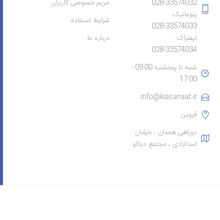
028-33574032
حریم خصوصی کاربران
پنوماتیک:
شرایط استفاده
028-33574033
لیفتراک:
درباره ما
028-33574034
شنبه تا پنجشنبه 09:00 -
17:00
info@kiasanaat.ir
قزوین
دوراهی همدان ، خیابان
اسدآبادی ، مجتمع دیاکو