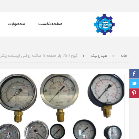
صفحه نخست
محصولات
خانه
هیدرولیک
گیج 250 بار صفحه 6 سانت روغنی ایستاده پکنز