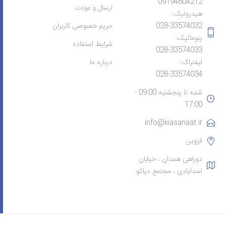
09194604212
ارسال و عودت
هیدرولیک:
028-33574032
حریم خصوصی کاربران
پنوماتیک:
شرایط استفاده
028-33574033
لیفتراک:
درباره ما
028-33574034
شنبه تا پنجشنبه 09:00 -
17:00
info@kiasanaat.ir
قزوین
دوراهی همدان ، خیابان
اسدآبادی ، مجتمع دیاکو